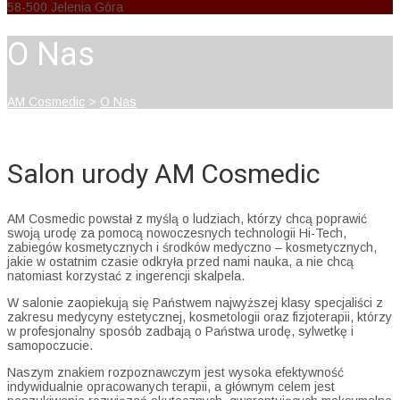
58-500 Jelenia Góra
O Nas
AM Cosmedic
>
O Nas
Salon urody AM Cosmedic
AM Cosmedic powstał z myślą o ludziach, którzy chcą poprawić
swoją urodę za pomocą nowoczesnych technologii Hi-Tech,
zabiegów kosmetycznych i środków medyczno – kosmetycznych,
jakie w ostatnim czasie odkryła przed nami nauka, a nie chcą
natomiast korzystać z ingerencji skalpela.
W salonie zaopiekują się Państwem najwyższej klasy specjaliści z
zakresu medycyny estetycznej, kosmetologii oraz fizjoterapii, którzy
w profesjonalny sposób zadbają o Państwa urodę, sylwetkę i
samopoczucie.
Naszym znakiem rozpoznawczym jest wysoka efektywność
indywidualnie opracowanych terapii, a głównym celem jest