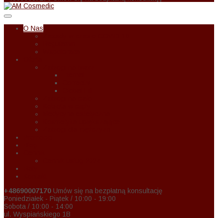
O Nas
Zasady w czasie COVID-19
Regulamin
Wspołpraca
Oferta
Zabiegi na twarz
Eternal
Correctiv
Global Lift
Zabiegi na ciało
Kobieta w ciąży
Medycyna estetyczna
Kosmetyka upiększająca
Zabiegi dla mężczyzn
Promocje
Blog
Cennik
Cennik usług 2024
Raty
Kontakt
+48690007170
Umów się na bezpłatną konsultację
Poniedziałek - Piątek / 10:00 - 19:00
Sobota / 10:00 - 14:00
ul. Wyspiańskiego 1B