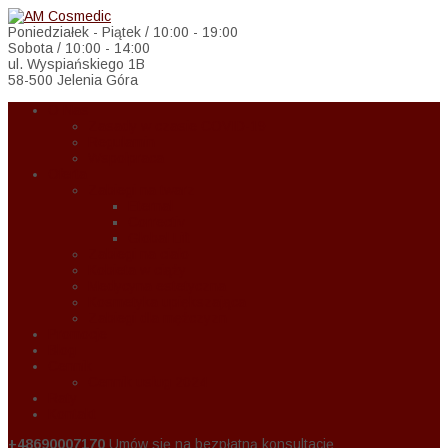
Poniedziałek - Piątek / 10:00 - 19:00
Sobota / 10:00 - 14:00
ul. Wyspiańskiego 1B
58-500 Jelenia Góra
O Nas
Zasady w czasie COVID-19
Regulamin
Wspołpraca
Oferta
Zabiegi na twarz
Eternal
Correctiv
Global Lift
Zabiegi na ciało
Kobieta w ciąży
Medycyna estetyczna
Kosmetyka upiększająca
Zabiegi dla mężczyzn
Promocje
Blog
Cennik
Cennik usług 2024
Raty
Kontakt
+48690007170
Umów się na bezpłatną konsultację