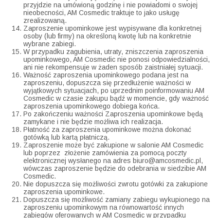
przyjdzie na umówioną godzinę i nie powiadomi o swojej
nieobecności, AM Cosmedic traktuje to jako usługę
zrealizowaną.
Zaproszenie upominkowe jest wypisywane dla konkretnej
osoby (lub firmy) na określoną kwotę lub na konkretnie
wybrane zabiegi.
W przypadku zagubienia, utraty, zniszczenia zaproszenia
upominkowego, AM Cosmedic nie ponosi odpowiedzialności,
ani nie rekompensuje w żaden sposób zaistniałej sytuacji.
Ważność zaproszenia upominkowego podana jest na
zaproszeniu, dopuszcza się przedłużenie ważności w
wyjątkowych sytuacjach, po uprzednim poinformowaniu AM
Cosmedic w czasie zakupu bądź w momencie, gdy ważność
zaproszenia upominkowego dobiega końca.
Po zakończeniu ważności Zaproszenia upominkowe będą
zamykane i nie będzie możliwa ich realizacja.
Płatność za zaproszenia upominkowe można dokonać
gotówką lub kartą płatniczą.
Zaproszenie może być zakupione w salonie AM Cosmedic
lub poprzez złożenie zamówienia za pomocą poczty
elektronicznej wysłanego na adres biuro@amcosmedic.pl,
wówczas zaproszenie będzie do odebrania w siedzibie AM
Cosmedic.
Nie dopuszcza się możliwości zwrotu gotówki za zakupione
zaproszenia upominkowe.
Dopuszcza się możliwość zamiany zabiegu wykupionego na
zaproszeniu upominkowym na równowartość innych
zabiegów oferowanych w AM Cosmedic w przypadku