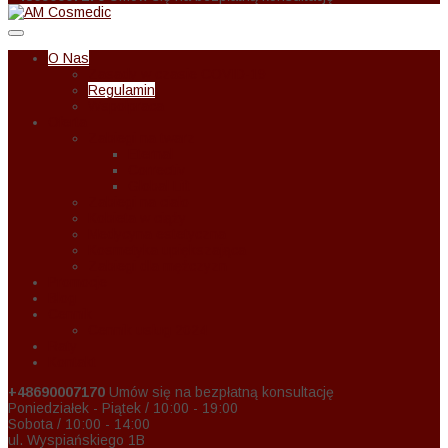
O Nas
Zasady w czasie COVID-19
Regulamin
Wspołpraca
Oferta
Zabiegi na twarz
Eternal
Correctiv
Global Lift
Zabiegi na ciało
Kobieta w ciąży
Medycyna estetyczna
Kosmetyka upiększająca
Zabiegi dla mężczyzn
Promocje
Blog
Cennik
Cennik usług 2024
Raty
Kontakt
+48690007170
Umów się na bezpłatną konsultację
Poniedziałek - Piątek / 10:00 - 19:00
Sobota / 10:00 - 14:00
ul. Wyspiańskiego 1B