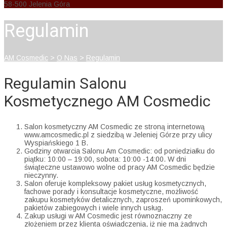
58-500 Jelenia Góra
Regulamin
AM Cosmedic
>
O Nas
>
Regulamin
Regulamin Salonu
Kosmetycznego AM Cosmedic
Salon kosmetyczny AM Cosmedic ze stroną internetową
www.amcosmedic.pl z siedzibą w Jeleniej Górze przy ulicy
Wyspiańskiego 1 B.
Godziny otwarcia Salonu Am Cosmedic: od poniedziałku do
piątku: 10:00 – 19:00, sobota: 10:00 -14:00. W dni
świąteczne ustawowo wolne od pracy AM Cosmedic będzie
nieczynny.
Salon oferuje kompleksowy pakiet usług kosmetycznych,
fachowe porady i konsultacje kosmetyczne, możliwość
zakupu kosmetyków detalicznych, zaproszeń upominkowych,
pakietów zabiegowych i wiele innych usług.
Zakup usługi w AM Cosmedic jest równoznaczny ze
złożeniem przez klienta oświadczenia, iż nie ma żadnych