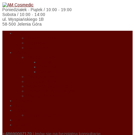
Poniedziałek - Piątek / 10:00 - 19:00
Sobota / 10:00 - 14:00
ul. Wyspiańskiego 1B
58-500 Jelenia Góra
O Nas
Zasady w czasie COVID-19
Regulamin
Wspołpraca
Oferta
Zabiegi na twarz
Eternal
Correctiv
Global Lift
Zabiegi na ciało
Kobieta w ciąży
Medycyna estetyczna
Kosmetyka upiększająca
Zabiegi dla mężczyzn
Promocje
Blog
Cennik
Cennik usług 2024
Raty
Kontakt
+48690007170
Umów się na bezpłatną konsultację