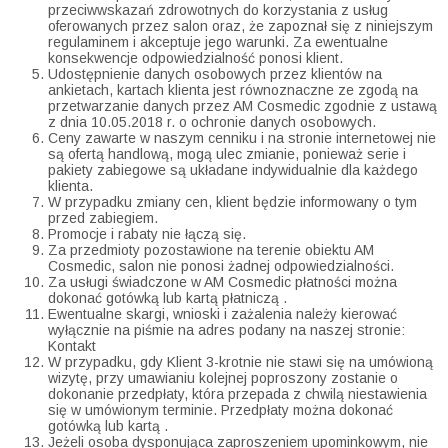
przeciwwskazań zdrowotnych do korzystania z usług
oferowanych przez salon oraz, że zapoznał się z niniejszym
regulaminem i akceptuje jego warunki. Za ewentualne
konsekwencje odpowiedzialność ponosi klient.
Udostępnienie danych osobowych przez klientów na
ankietach, kartach klienta jest równoznaczne ze zgodą na
przetwarzanie danych przez AM Cosmedic zgodnie z ustawą
z dnia 10.05.2018 r. o ochronie danych osobowych.
Ceny zawarte w naszym cenniku i na stronie internetowej nie
są ofertą handlową, mogą ulec zmianie, ponieważ serie i
pakiety zabiegowe są układane indywidualnie dla każdego
klienta.
W przypadku zmiany cen, klient będzie informowany o tym
przed zabiegiem.
Promocje i rabaty nie łączą się.
Za przedmioty pozostawione na terenie obiektu AM
Cosmedic, salon nie ponosi żadnej odpowiedzialności.
Za usługi świadczone w AM Cosmedic płatności można
dokonać gotówką lub kartą płatniczą .
Ewentualne skargi, wnioski i zażalenia należy kierować
wyłącznie na piśmie na adres podany na naszej stronie:
Kontakt
W przypadku, gdy Klient 3-krotnie nie stawi się na umówioną
wizytę, przy umawianiu kolejnej poproszony zostanie o
dokonanie przedpłaty, która przepada z chwilą niestawienia
się w umówionym terminie. Przedpłaty można dokonać
gotówką lub kartą .
Jeżeli osoba dysponująca zaproszeniem upominkowym, nie