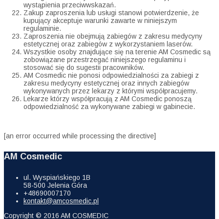
wystąpienia przeciwwskazań.
Zakup zaproszenia lub usługi stanowi potwierdzenie, że
kupujący akceptuje warunki zawarte w niniejszym
regulaminie.
Zaproszenia nie obejmują zabiegów z zakresu medycyny
estetycznej oraz zabiegów z wykorzystaniem laserów.
Wszystkie osoby znajdujące się na terenie AM Cosmedic są
zobowiązane przestrzegać niniejszego regulaminu i
stosować się do sugestii pracowników.
AM Cosmedic nie ponosi odpowiedzialności za zabiegi z
zakresu medycyny estetycznej oraz innych zabiegów
wykonywanych przez lekarzy z którymi współpracujemy.
Lekarze którzy współpracują z AM Cosmedic ponoszą
odpowiedzialność za wykonywane zabiegi w gabinecie.
[an error occurred while processing the directive]
AM Cosmedic
ul. Wyspiańskiego 1B
58-500 Jelenia Góra
+48690007170
kontakt@amcosmedic.pl
Copyright © 2016 AM COSMEDIC