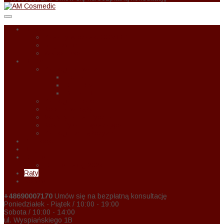
O Nas
Zasady w czasie COVID-19
Regulamin
Wspołpraca
Oferta
Zabiegi na twarz
Eternal
Correctiv
Global Lift
Zabiegi na ciało
Kobieta w ciąży
Medycyna estetyczna
Kosmetyka upiększająca
Zabiegi dla mężczyzn
Promocje
Blog
Cennik
Cennik usług 2024
Raty
Kontakt
+48690007170
Umów się na bezpłatną konsultację
Poniedziałek - Piątek / 10:00 - 19:00
Sobota / 10:00 - 14:00
ul. Wyspiańskiego 1B