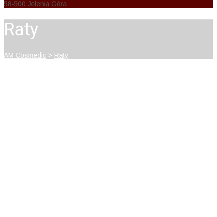
58-500 Jelenia Góra
Raty
AM Cosmedic
>
Raty