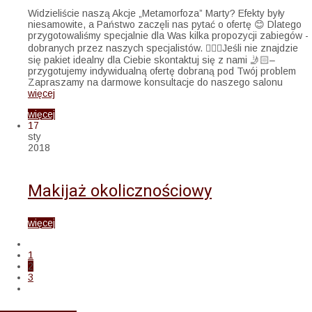
Widzieliście naszą Akcje „Metamorfoza” Marty? Efekty były
niesamowite, a Państwo zaczęli nas pytać o ofertę 😊 Dlatego
przygotowaliśmy specjalnie dla Was kilka propozycji zabiegów -
dobranych przez naszych specjalistów. 👩🏼‍⚕️Jeśli nie znajdzie
się pakiet idealny dla Ciebie skontaktuj się z nami 🤳🏻–
przygotujemy indywidualną ofertę dobraną pod Twój problem
Zapraszamy na darmowe konsultacje do naszego salonu
więcej
więcej
17
sty
2018
Makijaż okolicznościowy
więcej
1
2
3