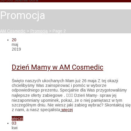
58-500 Jelenia Góra
Promocja
AM Cosmedic
>
Promocja
>
Page 2
20
maj
2019
Dzień Mamy w AM Cosmedic
Święto naszych ukochanych Mam już 26 maja Z tej okazji
chcielibyśmy Was zainspirować i pomóc w wyborze
odpowiedniego prezentu. Specjalnie dla Was przygotowaliśmy
najlepsze oferty zabiegowe . 🧖🏻‍♀️ Dzień Mamy- spraw jej
niezapomniany upominek, pokaż, że o niej pamiętasz w tym
szczególnym dniu. Nie wiesz jaki zabieg wybrać? Skontaktuj się
z nami, a nasz specjalista
więcej
więcej
03
kwi