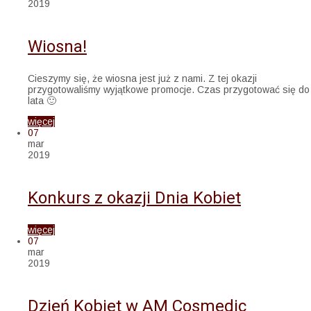
2019
Wiosna!
Cieszymy się, że wiosna jest już z nami. Z tej okazji
przygotowaliśmy wyjątkowe promocje. Czas przygotować się do
lata 🙂
więcej
07
mar
2019
Konkurs z okazji Dnia Kobiet
więcej
07
mar
2019
Dzień Kobiet w AM Cosmedic