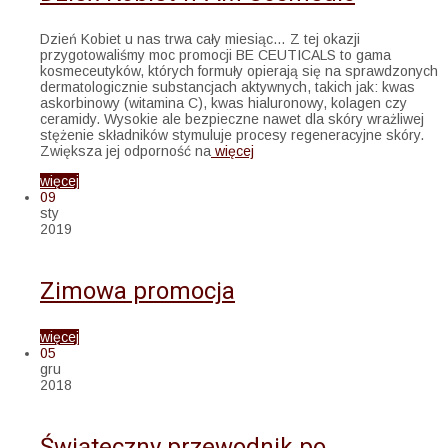
Dzień Kobiet u nas trwa cały miesiąc… Z tej okazji
przygotowaliśmy moc promocji BE CEUTICALS to gama
kosmeceutyków, których formuły opierają się na sprawdzonych
dermatologicznie substancjach aktywnych, takich jak: kwas
askorbinowy (witamina C), kwas hialuronowy, kolagen czy
ceramidy. Wysokie ale bezpieczne nawet dla skóry wrażliwej
stężenie składników stymuluje procesy regeneracyjne skóry.
Zwiększa jej odporność na
więcej
więcej
09
sty
2019
Zimowa promocja
więcej
05
gru
2018
Świąteczny przewodnik po