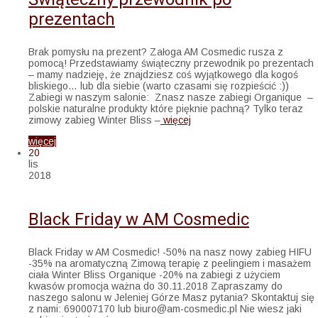
prezentach
Brak pomysłu na prezent? Załoga AM Cosmedic rusza z
pomocą! Przedstawiamy świąteczny przewodnik po prezentach
– mamy nadzieję, że znajdziesz coś wyjątkowego dla kogoś
bliskiego… lub dla siebie (warto czasami się rozpieścić :))
Zabiegi w naszym salonie: Znasz nasze zabiegi Organique –
polskie naturalne produkty które pięknie pachną? Tylko teraz
zimowy zabieg Winter Bliss –
więcej
więcej
20
lis
2018
Black Friday w AM Cosmedic
Black Friday w AM Cosmedic! -50% na nasz nowy zabieg HIFU
-35% na aromatyczną Zimową terapię z peelingiem i masażem
ciała Winter Bliss Organique -20% na zabiegi z użyciem
kwasów promocja ważna do 30.11.2018 Zapraszamy do
naszego salonu w Jeleniej Górze Masz pytania? Skontaktuj się
z nami: 690007170 lub biuro@am-cosmedic.pl Nie wiesz jaki