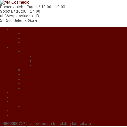
Poniedziałek - Piątek / 10:00 - 19:00
Sobota / 10:00 - 14:00
ul. Wyspiańskiego 1B
58-500 Jelenia Góra
O Nas
Zasady w czasie COVID-19
Regulamin
Wspołpraca
Oferta
Zabiegi na twarz
Eternal
Correctiv
Global Lift
Zabiegi na ciało
Kobieta w ciąży
Medycyna estetyczna
Kosmetyka upiększająca
Zabiegi dla mężczyzn
Promocje
Blog
Cennik
Cennik usług 2024
Raty
Kontakt
+48690007170
Umów się na bezpłatną konsultację