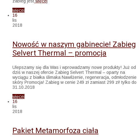
zabieg jest
więcej
więcej
16
lis
2018
Nowość w naszym gabinecie! Zabieg
Selvert Thermal – promocja
Ulepszamy się dla Was i wprowadzamy nowe produkty! Już od
dziś w naszej ofercie Zabieg Selvert Thermal – oparty na
wyciągu z białka ślimaka Nawilżenie, regeneracja, odmłodzenie
skóry Promocja! Zabieg w cenie 249 zł zamiast 299 zł! tylko do
31.10.2018
więcej
16
lis
2018
Pakiet Metamorfoza ciała