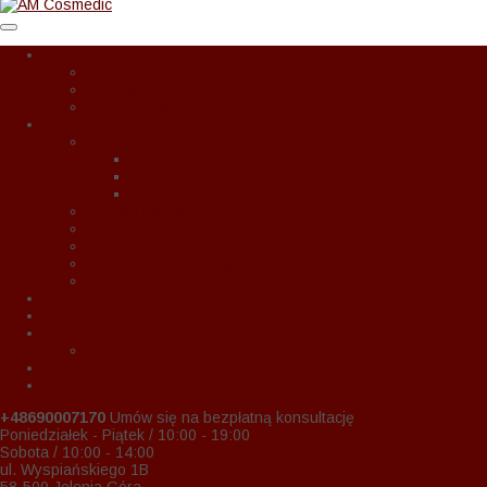
O Nas
Zasady w czasie COVID-19
Regulamin
Wspołpraca
Oferta
Zabiegi na twarz
Eternal
Correctiv
Global Lift
Zabiegi na ciało
Kobieta w ciąży
Medycyna estetyczna
Kosmetyka upiększająca
Zabiegi dla mężczyzn
Promocje
Blog
Cennik
Cennik usług 2024
Raty
Kontakt
+48690007170
Umów się na bezpłatną konsultację
Poniedziałek - Piątek / 10:00 - 19:00
Sobota / 10:00 - 14:00
ul. Wyspiańskiego 1B