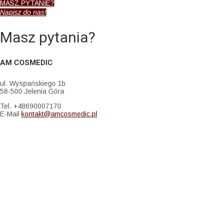
MASZ PYTANIE?
Napisz do nas!
Masz pytania?
AM COSMEDIC
ul. Wyspańskiego 1b
58-500 Jelenia Góra
Tel. +48690007170
E-Mail
kontakt@amcosmedic.pl