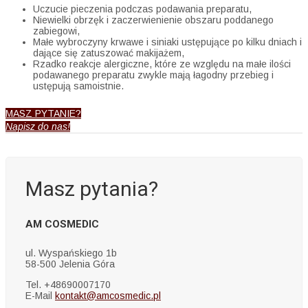
Uczucie pieczenia podczas podawania preparatu,
Niewielki obrzęk i zaczerwienienie obszaru poddanego
zabiegowi,
Małe wybroczyny krwawe i siniaki ustępujące po kilku dniach i
dające się zatuszować makijażem,
Rzadko reakcje alergiczne, które ze względu na małe ilości
podawanego preparatu zwykle mają łagodny przebieg i
ustępują samoistnie.
MASZ PYTANIE?
Napisz do nas!
Masz pytania?
AM COSMEDIC
ul. Wyspańskiego 1b
58-500 Jelenia Góra
Tel. +48690007170
E-Mail
kontakt@amcosmedic.pl