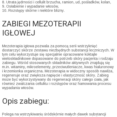
8. Utrata jędrności i cellulit brzucha, ramion, ud, pośladków, kolan,
9. Osłabienie i wypadanie włosów,
10. Rozstępy skórne i niektóre blizny.
ZABIEGI MEZOTERAPII
IGŁOWEJ
Mezoterapia igłowa pozwala za pomocą serii wstrzyknięć
dostarczyć skórze zestawu niezbędnych substancji leczniczych. W
tym celu wykorzystuje się specjalnie opracowane koktajle
wieloskładnikowe dopasowane do potrzeb skóry pacjenta i rodzaju
zabiegu. Wśród stosowanych składników aktywnych znajdują się
m.in. witaminy, mikroelementy, przeciwutleniacze, kwas hialuronowy
i krzemionka organiczna. Mezoterapia w widoczny sposób nawilża,
regeneruje oraz zwiększa napięcie i elastyczność skóry. Zabieg
może być wykorzystywany do regeneracji skóry całego ciała, jak
również zwalczania cellulitu i rozstępów oraz hamowania procesu
wypadania włosów.
Opis zabiegu:
Polega na wstrzykiwaniu śródskórnie małych dawek substancji