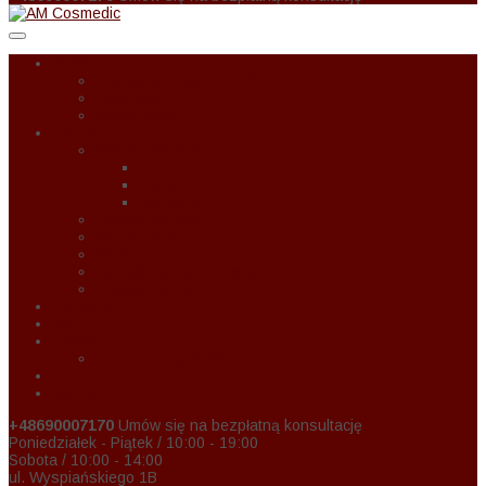
O Nas
Zasady w czasie COVID-19
Regulamin
Wspołpraca
Oferta
Zabiegi na twarz
Eternal
Correctiv
Global Lift
Zabiegi na ciało
Kobieta w ciąży
Medycyna estetyczna
Kosmetyka upiększająca
Zabiegi dla mężczyzn
Promocje
Blog
Cennik
Cennik usług 2024
Raty
Kontakt
+48690007170
Umów się na bezpłatną konsultację
Poniedziałek - Piątek / 10:00 - 19:00
Sobota / 10:00 - 14:00
ul. Wyspiańskiego 1B