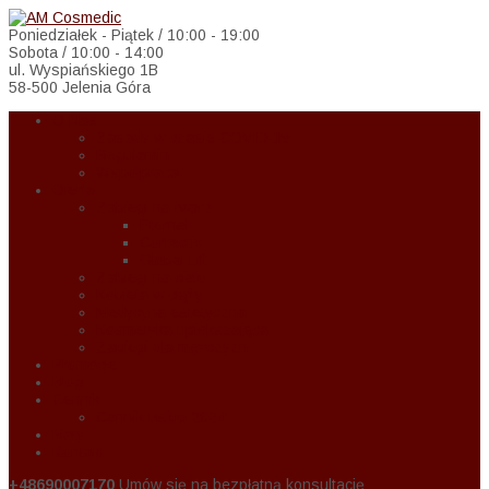
Poniedziałek - Piątek / 10:00 - 19:00
Sobota / 10:00 - 14:00
ul. Wyspiańskiego 1B
58-500 Jelenia Góra
O Nas
Zasady w czasie COVID-19
Regulamin
Wspołpraca
Oferta
Zabiegi na twarz
Eternal
Correctiv
Global Lift
Zabiegi na ciało
Kobieta w ciąży
Medycyna estetyczna
Kosmetyka upiększająca
Zabiegi dla mężczyzn
Promocje
Blog
Cennik
Cennik usług 2024
Raty
Kontakt
+48690007170
Umów się na bezpłatną konsultację