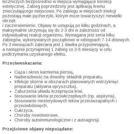
leczniczych bezpośrednio w miejsca wymagające korekcji
estetycznej. Zabieg poprzedzony jest aplikacją kremu
znieczulającego miejscowo. Po zabiegu w miejscach iniekcji
pozostają małe pęcherzyki, którym może towarzyszyć niewielki
obrzęk
i zaczerwienienie. Objawy te ustępują po kilku godzinach, a
maksymalnie utrzymują się do 2-3 dni w zależności od
indywidualnej reakcji organizmu. Wymagana jest seria kilku
zabiegów, wykonywanych początkowo w odstępach 7-14 dniowych.
Po 3 miesiącach zalecana jest 1 dawka przypominająca,
a następnie przynajmniej 1 zabieg co 3-6 miesięcy w celu
podtrzymania uzyskanego efektu.
Przeciwwskazania:
Ciąża i okres karmienia piersią,
Nadwrażliwość na dowolny składnik preparatu,
Infekcje skórne w obszarach planowanych wstrzyknięć
preparatu (aktywna opryszczka),
Zaburzenia układu krzepnięcia krwi,
Stosowanie leków przeciwkrzepliwych (np. aspiryna),
Stosowanie niesterydowych leków przeciwzapalnych i
przeciwbólowych,
Cukrzyca,
Choroby nowotworowe,
Choroby autoimmunologiczne i z autoagresji.
Przejściowe objawy niepożądane: