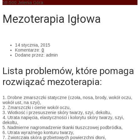
58-500 Jelenia Góra
Mezoterapia Igłowa
AM Cosmedic
>
Uncategorized
>
Mezoterapia Igłowa
14 stycznia, 2015
Komentarze:
0
Dodane przez:
admin
Lista problemów, które pomaga
rozwiązać mezoterapia:
1. Drobne zmarszczki statyczne (czoła, nosa, brody, wokół oczu,
wokół ust, na szyi),
2. Zmarszczki i cienie wokół oczu,
3. Wiotkość i przesuszenie skóry twarzy, szyi, dekoltu,
4. Utrata napięcia, elastyczności i kolorytu skóry twarzy, szyi,
dekoltu,
5. Nadmierne nagromadzenie tkanki tłuszczowej podbródka,
6. Utrata wyraźnego konturu twarzy,
7. Zwiotczała skóra grzbietowych powierzchni dłoni,