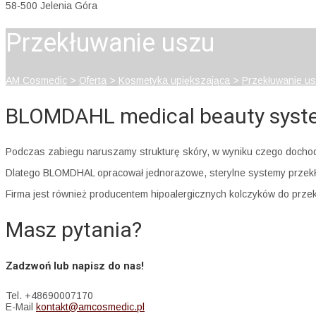
58-500 Jelenia Góra
Przekłuwanie uszu
AM Cosmedic
>
Oferta
>
Kosmetyka upiększająca
>
Przekłuwanie u
BLOMDAHL medical beauty system
Podczas zabiegu naruszamy strukturę skóry, w wyniku czego dochodz
Dlatego BLOMDHAL opracował jednorazowe, sterylne systemy przekłuw
Firma jest również producentem hipoalergicznych kolczyków do prze
Masz pytania?
Zadzwoń lub napisz do nas!
Tel. +48690007170
E-Mail
kontakt@amcosmedic.pl