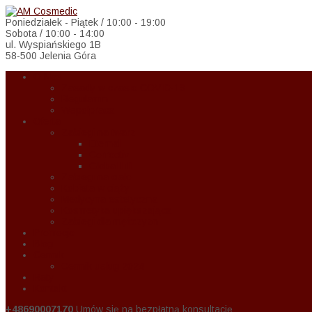
Poniedziałek - Piątek / 10:00 - 19:00
Sobota / 10:00 - 14:00
ul. Wyspiańskiego 1B
58-500 Jelenia Góra
O Nas
Zasady w czasie COVID-19
Regulamin
Wspołpraca
Oferta
Zabiegi na twarz
Eternal
Correctiv
Global Lift
Zabiegi na ciało
Kobieta w ciąży
Medycyna estetyczna
Kosmetyka upiększająca
Zabiegi dla mężczyzn
Promocje
Blog
Cennik
Cennik usług 2024
Raty
Kontakt
+48690007170
Umów się na bezpłatną konsultację