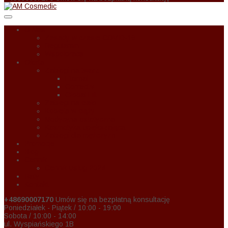
O Nas
Zasady w czasie COVID-19
Regulamin
Wspołpraca
Oferta
Zabiegi na twarz
Eternal
Correctiv
Global Lift
Zabiegi na ciało
Kobieta w ciąży
Medycyna estetyczna
Kosmetyka upiększająca
Zabiegi dla mężczyzn
Promocje
Blog
Cennik
Cennik usług 2024
Raty
Kontakt
+48690007170
Umów się na bezpłatną konsultację
Poniedziałek - Piątek / 10:00 - 19:00
Sobota / 10:00 - 14:00
ul. Wyspiańskiego 1B