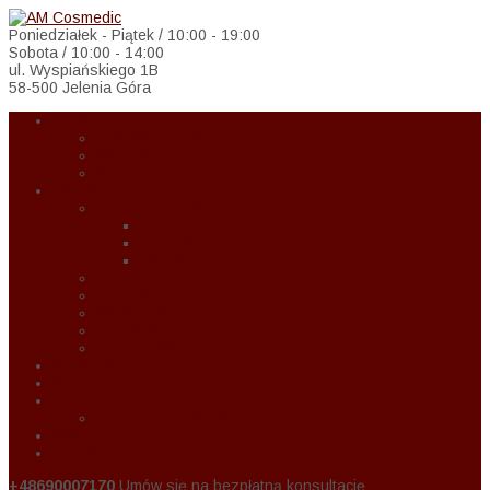
Poniedziałek - Piątek / 10:00 - 19:00
Sobota / 10:00 - 14:00
ul. Wyspiańskiego 1B
58-500 Jelenia Góra
O Nas
Zasady w czasie COVID-19
Regulamin
Wspołpraca
Oferta
Zabiegi na twarz
Eternal
Correctiv
Global Lift
Zabiegi na ciało
Kobieta w ciąży
Medycyna estetyczna
Kosmetyka upiększająca
Zabiegi dla mężczyzn
Promocje
Blog
Cennik
Cennik usług 2024
Raty
Kontakt
+48690007170
Umów się na bezpłatną konsultację