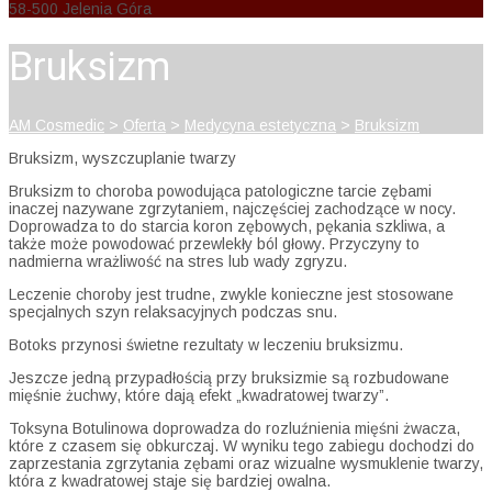
58-500 Jelenia Góra
Bruksizm
AM Cosmedic
>
Oferta
>
Medycyna estetyczna
>
Bruksizm
Bruksizm, wyszczuplanie twarzy
Bruksizm to choroba powodująca patologiczne tarcie zębami
inaczej nazywane zgrzytaniem, najczęściej zachodzące w nocy.
Doprowadza to do starcia koron zębowych, pękania szkliwa, a
także może powodować przewlekły ból głowy. Przyczyny to
nadmierna wrażliwość na stres lub wady zgryzu.
Leczenie choroby jest trudne, zwykle konieczne jest stosowane
specjalnych szyn relaksacyjnych podczas snu.
Botoks przynosi świetne rezultaty w leczeniu bruksizmu.
Jeszcze jedną przypadłością przy bruksizmie są rozbudowane
mięśnie żuchwy, które dają efekt „kwadratowej twarzy”.
Toksyna Botulinowa doprowadza do rozluźnienia mięśni żwacza,
które z czasem się obkurczaj. W wyniku tego zabiegu dochodzi do
zaprzestania zgrzytania zębami oraz wizualne wysmuklenie twarzy,
która z kwadratowej staje się bardziej owalna.