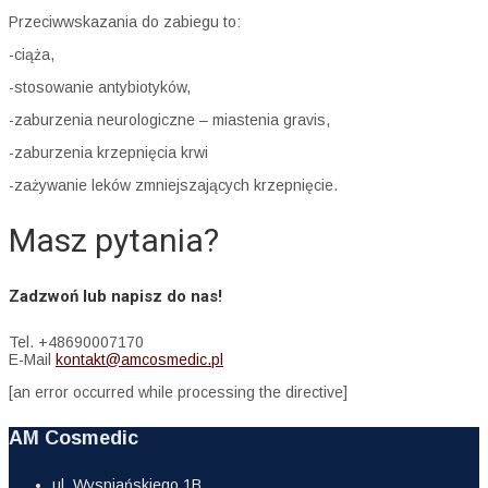
Przeciwwskazania do zabiegu to:
-ciąża,
-stosowanie antybiotyków,
-zaburzenia neurologiczne – miastenia gravis,
-zaburzenia krzepnięcia krwi
-zażywanie leków zmniejszających krzepnięcie.
Masz pytania?
Zadzwoń lub napisz do nas!
Tel. +48690007170
E-Mail
kontakt@amcosmedic.pl
[an error occurred while processing the directive]
AM Cosmedic
ul. Wyspiańskiego 1B