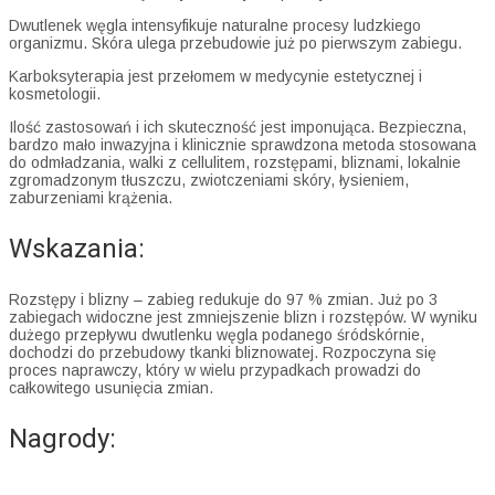
Dwutlenek węgla intensyfikuje naturalne procesy ludzkiego
organizmu. Skóra ulega przebudowie już po pierwszym zabiegu.
Karboksyterapia jest przełomem w medycynie estetycznej i
kosmetologii.
Ilość zastosowań i ich skuteczność jest imponująca. Bezpieczna,
bardzo mało inwazyjna i klinicznie sprawdzona metoda stosowana
do odmładzania, walki z cellulitem, rozstępami, bliznami, lokalnie
zgromadzonym tłuszczu, zwiotczeniami skóry, łysieniem,
zaburzeniami krążenia.
Wskazania:
Rozstępy i blizny – zabieg redukuje do 97 % zmian. Już po 3
zabiegach widoczne jest zmniejszenie blizn i rozstępów. W wyniku
dużego przepływu dwutlenku węgla podanego śródskórnie,
dochodzi do przebudowy tkanki bliznowatej. Rozpoczyna się
proces naprawczy, który w wielu przypadkach prowadzi do
całkowitego usunięcia zmian.
Nagrody: