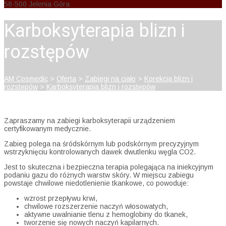
58-500 Jelenia Góra
Karboksyterapia blizn i
rozstępów
AM Cosmedic
>
Oferta
>
Zabiegi na ciało
>
Korekcja blizn i
rozstępów
>
Karboksyterapia blizn i rozstępów
Zapraszamy na zabiegi karboksyterapii urządzeniem
certyfikowanym medycznie.
Zabieg polega na śródskórnym lub podskórnym precyzyjnym
wstrzyknięciu kontrolowanych dawek dwutlenku węgla CO2.
Jest to skuteczna i bezpieczna terapia polegająca na iniekcyjnym
podaniu gazu do różnych warstw skóry. W miejscu zabiegu
powstaje chwilowe niedotlenienie tkankowe, co powoduje:
wzrost przepływu krwi,
chwilowe rozszerzenie naczyń włosowatych,
aktywne uwalnianie tlenu z hemoglobiny do tkanek,
tworzenie się nowych naczyń kapilarnych.