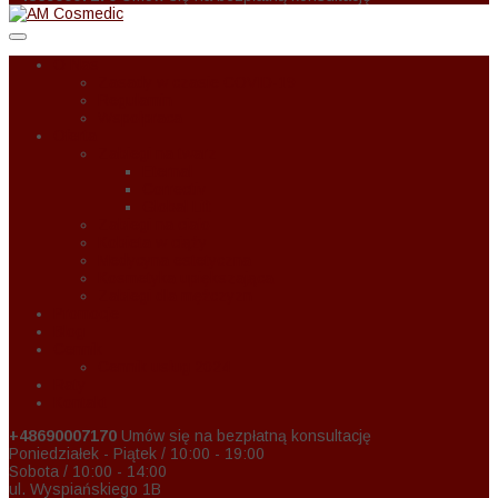
O Nas
Zasady w czasie COVID-19
Regulamin
Wspołpraca
Oferta
Zabiegi na twarz
Eternal
Correctiv
Global Lift
Zabiegi na ciało
Kobieta w ciąży
Medycyna estetyczna
Kosmetyka upiększająca
Zabiegi dla mężczyzn
Promocje
Blog
Cennik
Cennik usług 2024
Raty
Kontakt
+48690007170
Umów się na bezpłatną konsultację
Poniedziałek - Piątek / 10:00 - 19:00
Sobota / 10:00 - 14:00
ul. Wyspiańskiego 1B