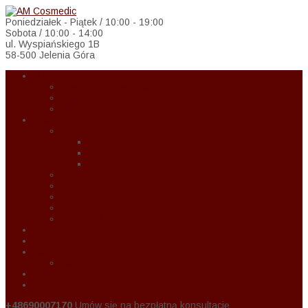
Poniedziałek - Piątek / 10:00 - 19:00
Sobota / 10:00 - 14:00
ul. Wyspiańskiego 1B
58-500 Jelenia Góra
O Nas
Zasady w czasie COVID-19
Regulamin
Wspołpraca
Oferta
Zabiegi na twarz
Eternal
Correctiv
Global Lift
Zabiegi na ciało
Kobieta w ciąży
Medycyna estetyczna
Kosmetyka upiększająca
Zabiegi dla mężczyzn
Promocje
Blog
Cennik
Cennik usług 2024
Raty
Kontakt
+48690007170
Umów się na bezpłatną konsultację