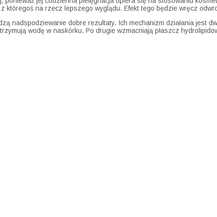
tej, ponieważ jej codzienna pielęgnacja opiera się na stosowaniu kos
ać z któregoś na rzecz lepszego wyglądu. Efekt tego będzie wręcz odw
zą nadspodziewanie dobre rezultaty. Ich mechanizm działania jest d
zatrzymują wodę w naskórku. Po drugie wzmacniają płaszcz hydrolipidow