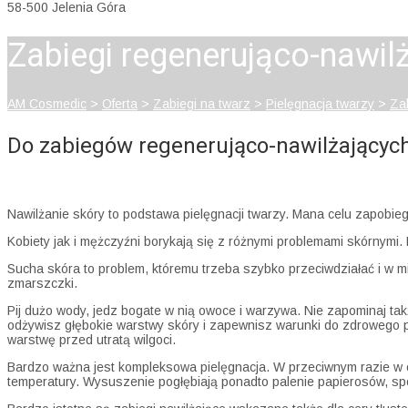
58-500 Jelenia Góra
Zabiegi regenerująco-nawil
AM Cosmedic
>
Oferta
>
Zabiegi na twarz
>
Pielęgnacja twarzy
>
Za
Do zabiegów regenerująco-nawilżającyc
Nawilżanie skóry to podstawa pielęgnacji twarzy. Mana celu zapobiegn
Kobiety jak i mężczyźni borykają się z różnymi problemami skórnymi.
Sucha skóra to problem, któremu trzeba szybko przeciwdziałać i w mi
zmarszczki.
Pij dużo wody, jedz bogate w nią owoce i warzywa. Nie zapominaj ta
odżywisz głębokie warstwy skóry i zapewnisz warunki do zdrowego p
warstwę przed utratą wilgoci.
Bardzo ważna jest kompleksowa pielęgnacja. W przeciwnym razie w o
temperatury. Wysuszenie pogłębiają ponadto palenie papierosów, spo