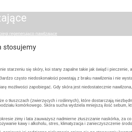
żające
biegi regenerująco-nawilżające
h stosujemy
ie starzeniu się skóry, koi stany zapalne takie jak świąd i pieczenie, 
 Bardzo często niedoskonałości powstają z braku nawilżenia i nie wyst
arę możliwości zapobiegać. Gdy skóra jest niedostatecznie nawilżona, 
kże o tłuszczach (zwierzęcych i roślinnych), które dostarczają niez
odziału komórkowego. Skóra sucha wydziela mniejszą ilość sebum, któ
kresie zimy i lata zauważysz nadmierne złuszczanie naskórka, za co o
żywanie kawy i alkoholu, stres, klimatyzacja i zanieczyszczenie środ