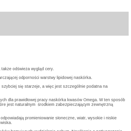
a także odświeża wygląd cery.
arczającej odporności warstwy lipidowej naskórka.
szybciej się starzeje, a więc jest szczególnie podatna na
będnych dla prawidłowej pracy naskórka kwasów Omega. W ten sposób
re jest naturalnym
środkiem zabezpieczającym zewnętrzną
dpowiadają promieniowanie słoneczne, wiatr, wysokie i niskie
owiska.