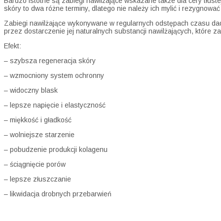
Bardzo istotne są zabiegi nawilżające wskazane także dla cery tłus
skóry to dwa różne terminy, dlatego nie należy ich mylić i rezygnow
Zabiegi nawilżające wykonywane w regularnych odstępach czasu dad
przez dostarczenie jej naturalnych substancji nawilżających, które 
Efekt:
– szybsza regeneracja skóry
– wzmocniony system ochronny
– widoczny blask
– lepsze napięcie i elastyczność
– miękkość i gładkość
– wolniejsze starzenie
– pobudzenie produkcji kolagenu
– ściągnięcie porów
– lepsze złuszczanie
– likwidacja drobnych przebarwień