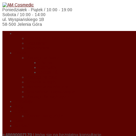
Poniedziałek - Piątek / 10:00 - 19:00
Sobota / 10:00 - 14:00
ul. Wyspiańskiego 1B
58-500 Jelenia Góra
O Nas
Zasady w czasie COVID-19
Regulamin
Wspołpraca
Oferta
Zabiegi na twarz
Eternal
Correctiv
Global Lift
Zabiegi na ciało
Kobieta w ciąży
Medycyna estetyczna
Kosmetyka upiększająca
Zabiegi dla mężczyzn
Promocje
Blog
Cennik
Cennik usług 2024
Raty
Kontakt
+48690007170
Umów się na bezpłatną konsultację