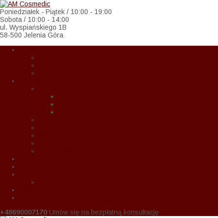
Poniedziałek - Piątek / 10:00 - 19:00
Sobota / 10:00 - 14:00
ul. Wyspiańskiego 1B
58-500 Jelenia Góra
O Nas
Zasady w czasie COVID-19
Regulamin
Wspołpraca
Oferta
Zabiegi na twarz
Eternal
Correctiv
Global Lift
Zabiegi na ciało
Kobieta w ciąży
Medycyna estetyczna
Kosmetyka upiększająca
Zabiegi dla mężczyzn
Promocje
Blog
Cennik
Cennik usług 2024
Raty
Kontakt
+48690007170
Umów się na bezpłatną konsultację