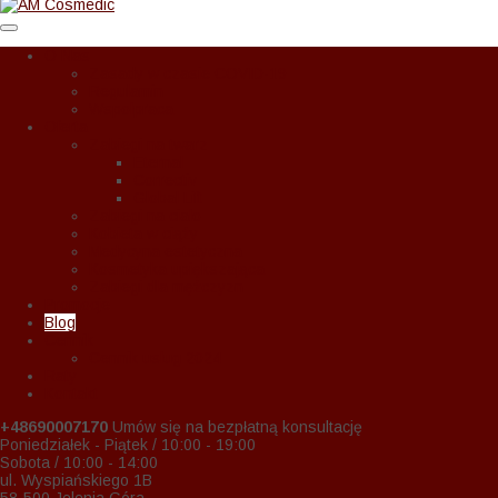
O Nas
Zasady w czasie COVID-19
Regulamin
Wspołpraca
Oferta
Zabiegi na twarz
Eternal
Correctiv
Global Lift
Zabiegi na ciało
Kobieta w ciąży
Medycyna estetyczna
Kosmetyka upiększająca
Zabiegi dla mężczyzn
Promocje
Blog
Cennik
Cennik usług 2024
Raty
Kontakt
+48690007170
Umów się na bezpłatną konsultację
Poniedziałek - Piątek / 10:00 - 19:00
Sobota / 10:00 - 14:00
ul. Wyspiańskiego 1B