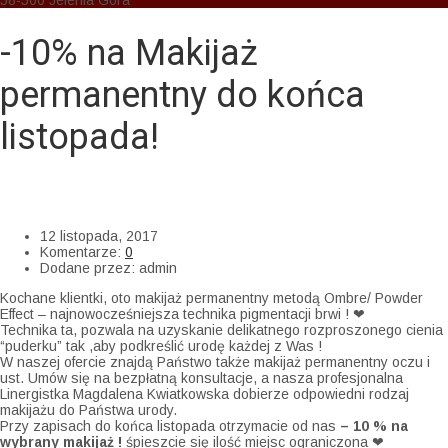
58-500 Jelenia Góra
-10% na Makijaż
permanentny do końca
listopada!
AM Cosmedic
>
Blog
>
-10% na Makijaż permanentny do końca
listopada!
12 listopada, 2017
Komentarze:
0
Dodane przez:
admin
Kochane klientki, oto makijaż permanentny metodą Ombre/ Powder
Effect – najnowocześniejsza technika pigmentacji brwi !
❤
Technika ta, pozwala na uzyskanie delikatnego rozproszonego cienia
“puderku” tak ,aby podkreślić urodę każdej z Was !
W naszej ofercie znajdą Państwo także makijaż permanentny oczu i
ust. Umów się na bezpłatną konsultacje, a nasza profesjonalna
Linergistka Magdalena Kwiatkowska dobierze odpowiedni rodzaj
makijażu do Państwa urody.
Przy zapisach do końca listopada otrzymacie od nas
– 10 % na
wybrany makijaż !
śpieszcie się ilość miejsc ograniczona
❤