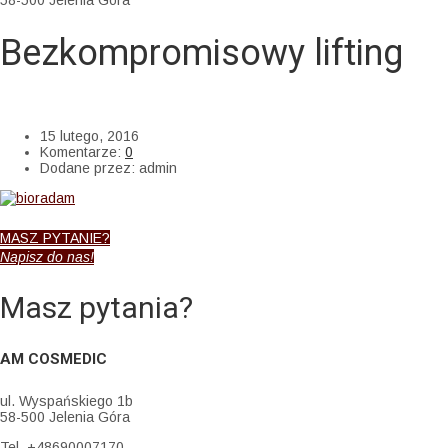
58-500 Jelenia Góra
Bezkompromisowy lifting
AM Cosmedic
>
Uncategorized
>
Bezkompromisowy lifting
15 lutego, 2016
Komentarze:
0
Dodane przez:
admin
MASZ PYTANIE?
Napisz do nas!
Masz pytania?
AM COSMEDIC
ul. Wyspańskiego 1b
58-500 Jelenia Góra
Tel. +48690007170