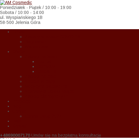
Poniedziałek - Piątek / 10:00 - 19:00
Sobota / 10:00 - 14:00
ul. Wyspiańskiego 1B
58-500 Jelenia Góra
O Nas
Zasady w czasie COVID-19
Regulamin
Wspołpraca
Oferta
Zabiegi na twarz
Eternal
Correctiv
Global Lift
Zabiegi na ciało
Kobieta w ciąży
Medycyna estetyczna
Kosmetyka upiększająca
Zabiegi dla mężczyzn
Promocje
Blog
Cennik
Cennik usług 2024
Raty
Kontakt
+48690007170
Umów się na bezpłatną konsultację