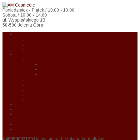
Poniedziałek - Piątek / 10:00 - 19:00
Sobota / 10:00 - 14:00
ul. Wyspiańskiego 1B
58-500 Jelenia Góra
O Nas
Zasady w czasie COVID-19
Regulamin
Wspołpraca
Oferta
Zabiegi na twarz
Eternal
Correctiv
Global Lift
Zabiegi na ciało
Kobieta w ciąży
Medycyna estetyczna
Kosmetyka upiększająca
Zabiegi dla mężczyzn
Promocje
Blog
Cennik
Cennik usług 2024
Raty
Kontakt
+48690007170
Umów się na bezpłatną konsultację