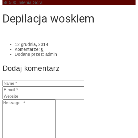
58-500 Jelenia Góra
Depilacja woskiem
AM Cosmedic
>
Uncategorized
>
Depilacja woskiem
12 grudnia, 2014
Komentarze:
0
Dodane przez:
admin
Dodaj komentarz