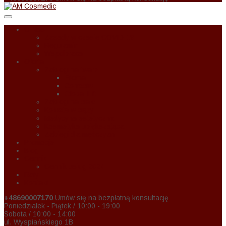
O Nas
Zasady w czasie COVID-19
Regulamin
Wspołpraca
Oferta
Zabiegi na twarz
Eternal
Correctiv
Global Lift
Zabiegi na ciało
Kobieta w ciąży
Medycyna estetyczna
Kosmetyka upiększająca
Zabiegi dla mężczyzn
Promocje
Blog
Cennik
Cennik usług 2024
Raty
Kontakt
+48690007170
Umów się na bezpłatną konsultację
Poniedziałek - Piątek / 10:00 - 19:00
Sobota / 10:00 - 14:00
ul. Wyspiańskiego 1B