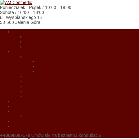
Poniedziałek - Piątek / 10:00 - 19:00
Sobota / 10:00 - 14:00
ul. Wyspiańskiego 1B
58-500 Jelenia Góra
O Nas
Zasady w czasie COVID-19
Regulamin
Wspołpraca
Oferta
Zabiegi na twarz
Eternal
Correctiv
Global Lift
Zabiegi na ciało
Kobieta w ciąży
Medycyna estetyczna
Kosmetyka upiększająca
Zabiegi dla mężczyzn
Promocje
Blog
Cennik
Cennik usług 2024
Raty
Kontakt
+48690007170
Umów się na bezpłatną konsultację