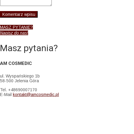
MASZ PYTANIE?
Napisz do nas!
Masz pytania?
AM COSMEDIC
ul. Wyspańskiego 1b
58-500 Jelenia Góra
Tel. +48690007170
E-Mail
kontakt@amcosmedic.pl