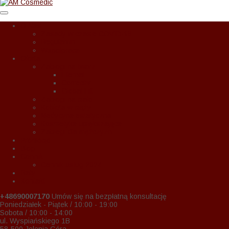
O Nas
Zasady w czasie COVID-19
Regulamin
Wspołpraca
Oferta
Zabiegi na twarz
Eternal
Correctiv
Global Lift
Zabiegi na ciało
Kobieta w ciąży
Medycyna estetyczna
Kosmetyka upiększająca
Zabiegi dla mężczyzn
Promocje
Blog
Cennik
Cennik usług 2024
Raty
Kontakt
+48690007170
Umów się na bezpłatną konsultację
Poniedziałek - Piątek / 10:00 - 19:00
Sobota / 10:00 - 14:00
ul. Wyspiańskiego 1B