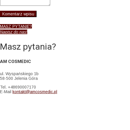
MASZ PYTANIE?
Napisz do nas!
Masz pytania?
AM COSMEDIC
ul. Wyspańskiego 1b
58-500 Jelenia Góra
Tel. +48690007170
E-Mail
kontakt@amcosmedic.pl