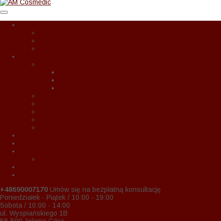
O Nas
Zasady w czasie COVID-19
Regulamin
Wspołpraca
Oferta
Zabiegi na twarz
Eternal
Correctiv
Global Lift
Zabiegi na ciało
Kobieta w ciąży
Medycyna estetyczna
Kosmetyka upiększająca
Zabiegi dla mężczyzn
Promocje
Blog
Cennik
Cennik usług 2024
Raty
Kontakt
+48690007170
Umów się na bezpłatną konsultację
Poniedziałek - Piątek / 10:00 - 19:00
Sobota / 10:00 - 14:00
ul. Wyspiańskiego 1B