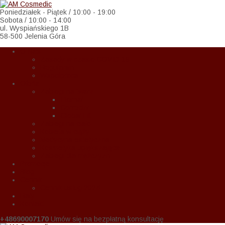
Poniedziałek - Piątek / 10:00 - 19:00
Sobota / 10:00 - 14:00
ul. Wyspiańskiego 1B
58-500 Jelenia Góra
O Nas
Zasady w czasie COVID-19
Regulamin
Wspołpraca
Oferta
Zabiegi na twarz
Eternal
Correctiv
Global Lift
Zabiegi na ciało
Kobieta w ciąży
Medycyna estetyczna
Kosmetyka upiększająca
Zabiegi dla mężczyzn
Promocje
Blog
Cennik
Cennik usług 2024
Raty
Kontakt
+48690007170
Umów się na bezpłatną konsultację