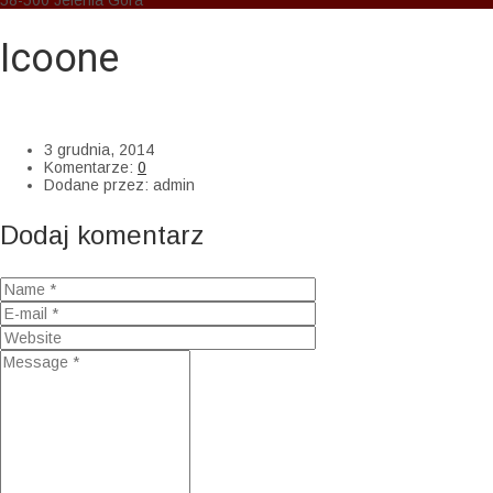
58-500 Jelenia Góra
Icoone
AM Cosmedic
>
Uncategorized
>
Icoone
3 grudnia, 2014
Komentarze:
0
Dodane przez:
admin
Dodaj komentarz