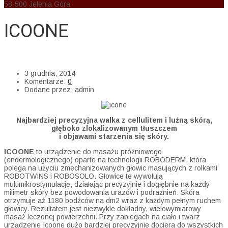
58-500 Jelenia Góra
ICOONE
AM Cosmedic
>
Uncategorized
>
ICOONE
3 grudnia, 2014
Komentarze:
0
Dodane przez:
admin
Najbardziej precyzyjna walka z cellulitem i luźną skórą,
głęboko zlokalizowanym tłuszczem
i objawami starzenia się skóry.
ICOONE
to urządzenie do masażu próżniowego
(endermologicznego) oparte na technologii ROBODERM, która
polega na użyciu zmechanizowanych głowic masujących z rolkami
ROBOTWINS i ROBOSOLO. Głowice te wywołują
multimikrostymulację, działając precyzyjnie i dogłębnie na każdy
milimetr skóry bez powodowania urazów i podrażnień. Skóra
otrzymuje aż 1180 bodźców na dm2 wraz z każdym pełnym ruchem
głowicy. Rezultatem jest niezwykle dokładny, wielowymiarowy
masaż leczonej powierzchni. Przy zabiegach na ciało i twarz
urządzenie Icoone dużo bardziej precyzyjnie dociera do wszystkich