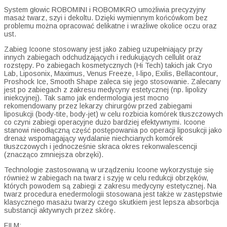
System głowic ROBOMINI i ROBOMIKRO umożliwia precyzyjny
masaż twarz, szyi i dekoltu. Dzięki wymiennym końcówkom bez
problemu można opracować delikatne i wrażliwe okolice oczu oraz
ust.
Zabieg Icoone stosowany jest jako zabieg uzupełniający przy
innych zabiegach odchudzających i redukujących cellulit oraz
rozstępy. Po zabiegach kosmetycznych (Hi Tech) takich jak Cryo
Lab, Liposonix, Maximus, Venus Freeze, I-lipo, Exilis, Bellacontour,
Proshock Ice, Smooth Shape zaleca się jego stosowanie. Zalecany
jest po zabiegach z zakresu medycyny estetycznej (np. lipolizy
iniekcyjnej). Tak samo jak endermologia jest mocno
rekomendowany przez lekarzy chirurgów przed zabiegami
liposukcji (body-tite, body-jet) w celu rozbicia komórek tłuszczowych
co czyni zabiegi operacyjne dużo bardziej efektywnymi. Icoone
stanowi nieodłączną część postępowania po operacji liposukcji jako
drenaż wspomagający wydalanie niechcianych komórek
tłuszczowych i jednocześnie skraca okres rekonwalescencji
(znacząco zmniejsza obrzęki).
Technologie zastosowaną w urządzeniu Icoone wykorzystuje się
również w zabiegach na twarz i szyję w celu redukcji obrzęków,
których powodem są zabiegi z zakresu medycyny estetycznej. Na
twarz procedura enedermologii stosowana jest także w zastępstwie
klasycznego masażu twarzy czego skutkiem jest lepsza absorbcja
substancji aktywnych przez skórę.
FILM: