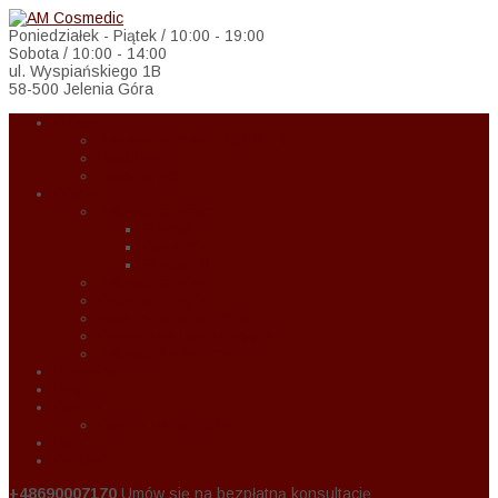
Poniedziałek - Piątek / 10:00 - 19:00
Sobota / 10:00 - 14:00
ul. Wyspiańskiego 1B
58-500 Jelenia Góra
O Nas
Zasady w czasie COVID-19
Regulamin
Wspołpraca
Oferta
Zabiegi na twarz
Eternal
Correctiv
Global Lift
Zabiegi na ciało
Kobieta w ciąży
Medycyna estetyczna
Kosmetyka upiększająca
Zabiegi dla mężczyzn
Promocje
Blog
Cennik
Cennik usług 2024
Raty
Kontakt
+48690007170
Umów się na bezpłatną konsultację