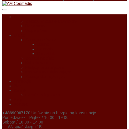
O Nas
Zasady w czasie COVID-19
Regulamin
Wspołpraca
Oferta
Zabiegi na twarz
Eternal
Correctiv
Global Lift
Zabiegi na ciało
Kobieta w ciąży
Medycyna estetyczna
Kosmetyka upiększająca
Zabiegi dla mężczyzn
Promocje
Blog
Cennik
Cennik usług 2024
Raty
Kontakt
+48690007170
Umów się na bezpłatną konsultację
Poniedziałek - Piątek / 10:00 - 19:00
Sobota / 10:00 - 14:00
ul. Wyspiańskiego 1B