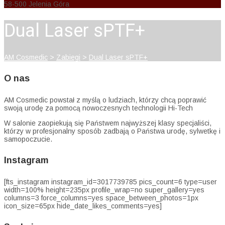
58-500 Jelenia Góra
Dual Laser sPTF+
AM Cosmedic
>
Zabiegi
>
Dual Laser sPTF+
O nas
AM Cosmedic powstał z myślą o ludziach, którzy chcą poprawić
swoją urodę za pomocą nowoczesnych technologii Hi-Tech
W salonie zaopiekują się Państwem najwyższej klasy specjaliści,
którzy w profesjonalny sposób zadbają o Państwa urodę, sylwetkę i
samopoczucie.
Instagram
[fts_instagram instagram_id=3017739785 pics_count=6 type=user
width=100% height=235px profile_wrap=no super_gallery=yes
columns=3 force_columns=yes space_between_photos=1px
icon_size=65px hide_date_likes_comments=yes]