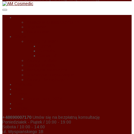
O Nas
Zasady w czasie COVID-19
Regulamin
Wspołpraca
Oferta
Zabiegi na twarz
Eternal
Correctiv
Global Lift
Zabiegi na ciało
Kobieta w ciąży
Medycyna estetyczna
Kosmetyka upiększająca
Zabiegi dla mężczyzn
Promocje
Blog
Cennik
Cennik usług 2024
Raty
Kontakt
+48690007170
Umów się na bezpłatną konsultację
Poniedziałek - Piątek / 10:00 - 19:00
Sobota / 10:00 - 14:00
ul. Wyspiańskiego 1B