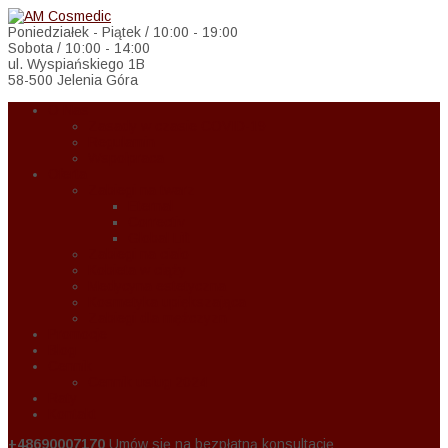
Poniedziałek - Piątek / 10:00 - 19:00
Sobota / 10:00 - 14:00
ul. Wyspiańskiego 1B
58-500 Jelenia Góra
O Nas
Zasady w czasie COVID-19
Regulamin
Wspołpraca
Oferta
Zabiegi na twarz
Eternal
Correctiv
Global Lift
Zabiegi na ciało
Kobieta w ciąży
Medycyna estetyczna
Kosmetyka upiększająca
Zabiegi dla mężczyzn
Promocje
Blog
Cennik
Cennik usług 2024
Raty
Kontakt
+48690007170
Umów się na bezpłatną konsultację