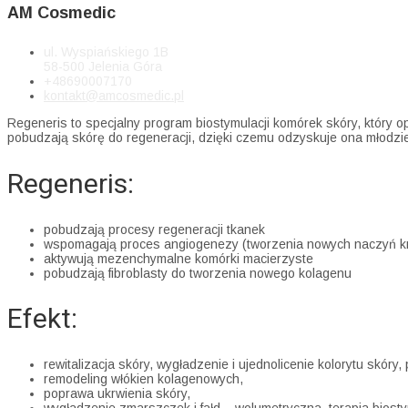
AM Cosmedic
ul. Wyspiańskiego 1B
58-500 Jelenia Góra
+48690007170
kontakt@amcosmedic.pl
Regeneris to specjalny program biostymulacji komórek skóry, który o
pobudzają skórę do regeneracji, dzięki czemu odzyskuje ona młodzień
Regeneris:
pobudzają procesy regeneracji tkanek
wspomagają proces angiogenezy (tworzenia nowych naczyń k
aktywują mezenchymalne komórki macierzyste
pobudzają fibroblasty do tworzenia nowego kolagenu
Efekt:
rewitalizacja skóry, wygładzenie i ujednolicenie kolorytu skóry,
remodeling włókien kolagenowych,
poprawa ukrwienia skóry,