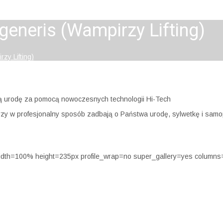
eneris (Wampirzy Lifting)
zy Lifting)
ją urodę za pomocą nowoczesnych technologii Hi-Tech
órzy w profesjonalny sposób zadbają o Państwa urodę, sylwetkę i sam
width=100% height=235px profile_wrap=no super_gallery=yes colum