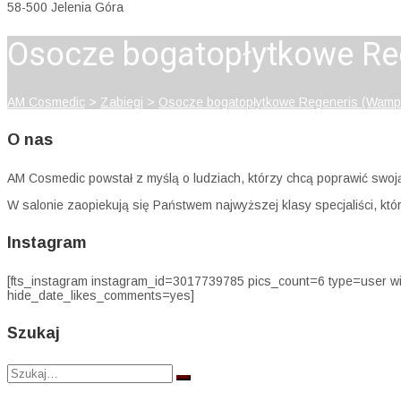
58-500 Jelenia Góra
Osocze bogatopłytkowe Reg
AM Cosmedic
>
Zabiegi
>
Osocze bogatopłytkowe Regeneris (Wampir
O nas
AM Cosmedic powstał z myślą o ludziach, którzy chcą poprawić swo
W salonie zaopiekują się Państwem najwyższej klasy specjaliści, kt
Instagram
[fts_instagram instagram_id=3017739785 pics_count=6 type=user 
hide_date_likes_comments=yes]
Szukaj