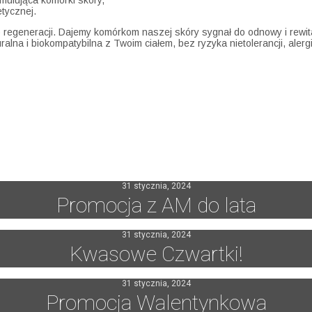
mulująca komórki skóry,
tycznej.
generacji. Dajemy komórkom naszej skóry sygnał do odnowy i rewita
turalna i biokompatybilna z Twoim ciałem, bez ryzyka nietolerancji, aler
31 stycznia, 2024
Promocja z AM do lata
31 stycznia, 2024
Kwasowe Czwartki!
31 stycznia, 2024
Promocja Walentynkowa