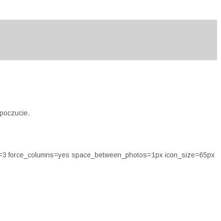
opoczucie.
ns=3 force_columns=yes space_between_photos=1px icon_size=65px