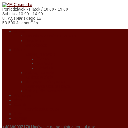
Poniedziałek - Piątek / 10:00 - 19:00
Sobota / 10:00 - 14:00
ul. Wyspiańskiego 1B
58-500 Jelenia Góra
O Nas
Zasady w czasie COVID-19
Regulamin
Wspołpraca
Oferta
Zabiegi na twarz
Eternal
Correctiv
Global Lift
Zabiegi na ciało
Kobieta w ciąży
Medycyna estetyczna
Kosmetyka upiększająca
Zabiegi dla mężczyzn
Promocje
Blog
Cennik
Cennik usług 2024
Raty
Kontakt
+48690007170
Umów się na bezpłatną konsultację