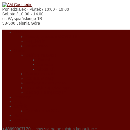
Poniedziałek - Piątek / 10:00 - 19:00
Sobota / 10:00 - 14:00
ul. Wyspiańskiego 1B
58-500 Jelenia Góra
O Nas
Zasady w czasie COVID-19
Regulamin
Wspołpraca
Oferta
Zabiegi na twarz
Eternal
Correctiv
Global Lift
Zabiegi na ciało
Kobieta w ciąży
Medycyna estetyczna
Kosmetyka upiększająca
Zabiegi dla mężczyzn
Promocje
Blog
Cennik
Cennik usług 2024
Raty
Kontakt
+48690007170
Umów się na bezpłatną konsultację