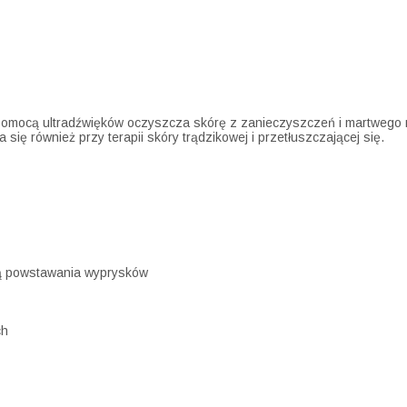
a pomocą ultradźwięków oczyszcza skórę z zanieczyszczeń i martwego 
się również przy terapii skóry trądzikowej i przetłuszczającej się.
yną powstawania wyprysków
ch