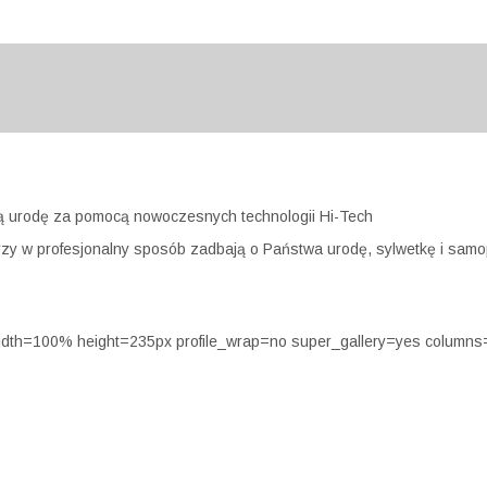
ją urodę za pomocą nowoczesnych technologii Hi-Tech
órzy w profesjonalny sposób zadbają o Państwa urodę, sylwetkę i sam
width=100% height=235px profile_wrap=no super_gallery=yes colum