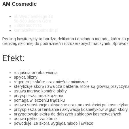
AM Cosmedic
ul. Wyspiańskiego 1B
58-500 Jelenia Góra
+48690007170
kontakt@amcosmedic.pl
Peeling kawitacyjny to bardzo delikatna i dokładna metoda, która z
cienkiej, skłonnej do podrażnień i rozszerzonych naczynek. Sprawdza 
Efekt:
rozjaśnia przebarwienia
spłyca blizny
regeneruje skórę oraz mięśnie mimiczne
sterylizuje skórę i zwalcza bakterie, które są główną przycz
usuwa martwe komórki skóry
przyspiesza mikrokrążenie
pomaga w leczeniu trądziku
usuwa substancje toksyczne oraz pozostałości po kosmetyka
przyspiesza przenikanie i aktywację kosmetyków w głąb skóry
przygotowuje skórę do dalszych zabiegów kosmetycznych
usuwa płytkie zaskórniki
powoduje, że skóra wygląda młodo i świeżo