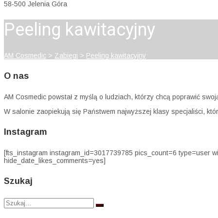
58-500 Jelenia Góra
Peeling kawitacyjny
AM Cosmedic
>
Zabiegi
>
Peeling kawitacyjny
O nas
AM Cosmedic powstał z myślą o ludziach, którzy chcą poprawić swo
W salonie zaopiekują się Państwem najwyższej klasy specjaliści, kt
Instagram
[fts_instagram instagram_id=3017739785 pics_count=6 type=user 
hide_date_likes_comments=yes]
Szukaj