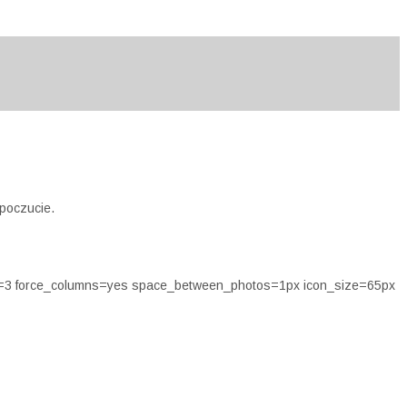
opoczucie.
ns=3 force_columns=yes space_between_photos=1px icon_size=65px