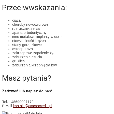
Przeciwwskazania:
ciąża
choroby nowotworowe
rozrusznik serca
aparat ortodontyczny
inne metalowe implanty w ciele
niewydolność krążenia
stany gorączkowe
osteoporoza
zakrzepowe zapalenie żył
zaburzenia czucia
gruźlica
zaburzenia krzepnięcia krwi
Masz pytania?
Zadzwoń lub napisz do nas!
Tel. +48690007170
E-Mail
kontakt@amcosmedic.pl